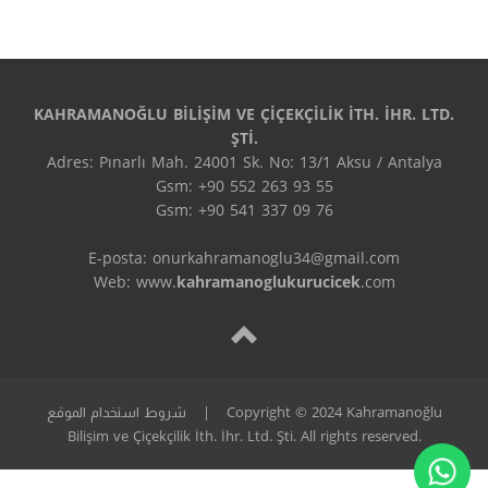
KAHRAMANOĞLU BİLİŞİM VE ÇİÇEKÇİLİK İTH. İHR. LTD.
ŞTİ.
Adres: Pınarlı Mah. 24001 Sk. No: 13/1 Aksu / Antalya
Gsm: +90 552 263 93 55
Gsm: +90 541 337 09 76
E-posta: onurkahramanoglu34@gmail.com
Web: www.
kahramanoglukurucicek
.com
Copyright © 2024 Kahramanoğlu
|
شروط استخدام الموقع
Bilişim ve Çiçekçilik İth. İhr. Ltd. Şti. All rights reserved.