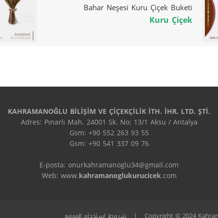
Bahar Neşesi Kuru Çiçek Buketi
Kuru Çiçek
KAHRAMANOĞLU BİLİŞİM VE ÇİÇEKÇİLİK İTH. İHR. LTD. ŞTİ.
Adres: Pınarlı Mah. 24001 Sk. No: 13/1 Aksu / Antalya
Gsm: +90 552 263 93 55
Gsm: +90 541 337 09 76
E-posta: onurkahramanoglu34@gmail.com
Web: www.
kahramanoglukurucicek
.com
Copyright © 2024 Kahramano
|
شروط استخدام الموقع