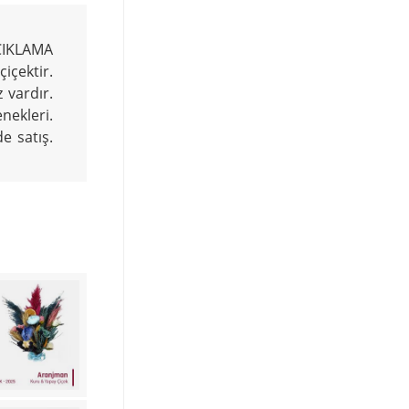
ÇIKLAMA
içektir.
z vardır.
nekleri.
e satış.