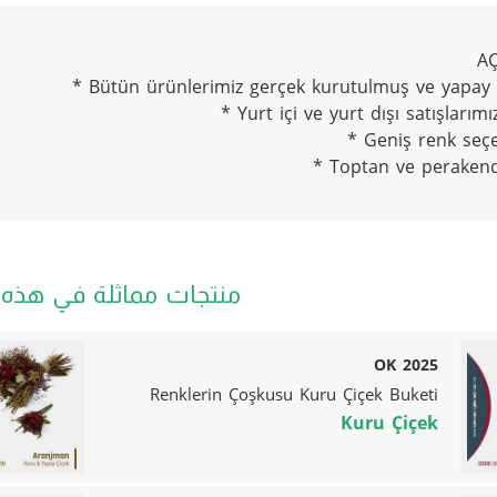
A
* Bütün ürünlerimiz gerçek kurutulmuş ve yapay ç
* Yurt içi ve yurt dışı satışlarımı
* Geniş renk seçe
* Toptan ve perakend
منتجات مماثلة في هذه ا
OK 2025
Renklerin Çoşkusu Kuru Çiçek Buketi
Kuru Çiçek