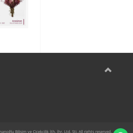
ğlu Bilişim ve Çiçekçilik İth. İhr. Ltd. Şti. All rights reserved.