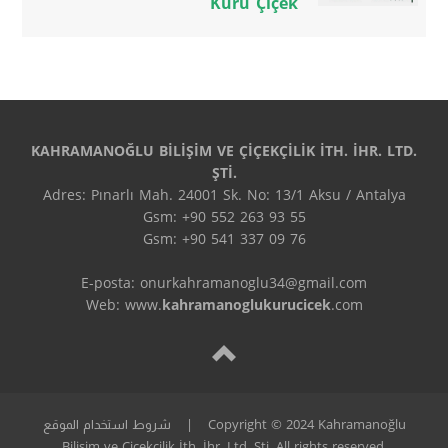
Kuru Çiçek
KAHRAMANOĞLU BİLİŞİM VE ÇİÇEKÇİLİK İTH. İHR. LTD.
ŞTİ.
Adres: Pınarlı Mah. 24001 Sk. No: 13/1 Aksu / Antalya
Gsm: +90 552 263 93 55
Gsm: +90 541 337 09 76
E-posta: onurkahramanoglu34@gmail.com
Web: www.
kahramanoglukurucicek
.com
Copyright © 2024 Kahramanoğlu
|
شروط استخدام الموقع
Bilişim ve Çiçekçilik İth. İhr. Ltd. Şti. All rights reserved.