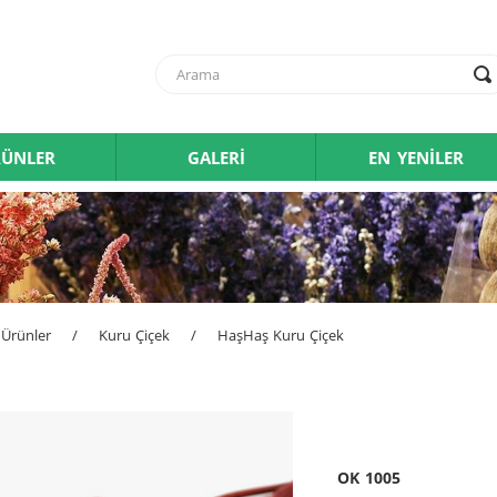
ÜNLER
GALERİ
EN YENİLER
Ürünler
/
Kuru Çiçek
/
HaşHaş Kuru Çiçek
OK 1005