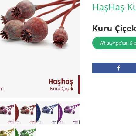
HaşHaş Ku
Kuru Çiçe
WhatsApp'tan Sip