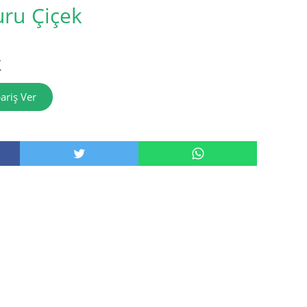
ru Çiçek
k
ariş Ver