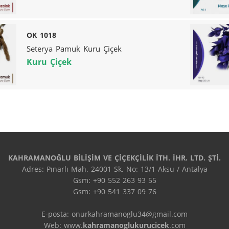
OK 1018
Seterya Pamuk Kuru Çiçek
Kuru Çiçek
KAHRAMANOĞLU BİLİŞİM VE ÇİÇEKÇİLİK İTH. İHR. LTD. ŞTİ.
Adres: Pınarlı Mah. 24001 Sk. No: 13/1 Aksu / Antalya

Gsm: +90 552 263 93 55

Gsm: +90 541 337 09 76

E-posta: onurkahramanoglu34@gmail.com

Web: www.
kahramanoglukurucicek
.com