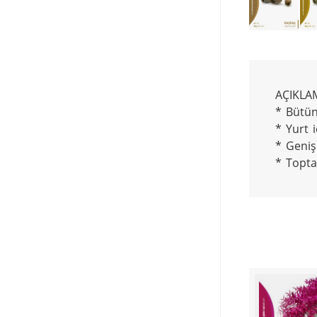
AÇIKLAM
* Bütün
* Yurt i
* Geniş
* Topta