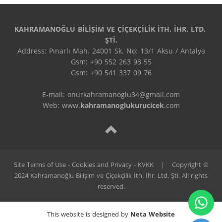
KAHRAMANOĞLU BİLİŞİM VE ÇİÇEKÇİLİK İTH. İHR. LTD. 
ŞTİ.
Address: Pınarlı Mah. 24001 Sk. No: 13/1 Aksu / Antalya

Gsm: +90 552 263 93 55

Gsm: +90 541 337 09 76

E-mail: onurkahramanoglu34@gmail.com

Web: www.
kahramanoglukurucicek
.com
Site Terms of Use - Cookies and Privacy - KVKK
|
Copyright ©
2024 Kahramanoğlu Bilişim ve Çiçekçilik İth. İhr. Ltd. Şti. All rights
reserved.
This website is designed by
Neta Website