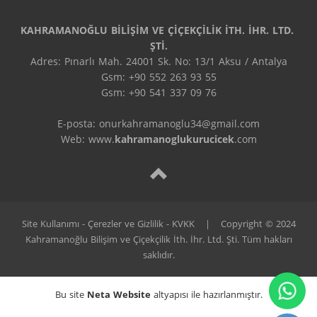
KAHRAMANOĞLU BİLİŞİM VE ÇİÇEKÇİLİK İTH. İHR. LTD. 
ŞTİ.
Adres: Pınarlı Mah. 24001 Sk. No: 13/1 Aksu / Antalya

Gsm: +90 552 263 93 55

Gsm: +90 541 337 09 76

E-posta: onurkahramanoglu34@gmail.com

Web: www.
kahramanoglukurucicek
.com
Site Kullanımı - Çerezler ve Gizlilik - KVKK
|
Copyright © 2024
Kahramanoğlu Bilişim ve Çiçekçilik İth. İhr. Ltd. Şti. Tüm hakları
saklıdır.
Bu site
Neta Website
altyapısı ile hazırlanmıştır.