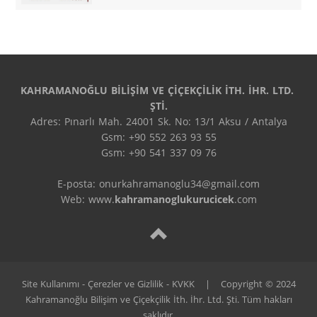
KAHRAMANOĞLU BİLİŞİM VE ÇİÇEKÇİLİK İTH. İHR. LTD. 
ŞTİ.
Adres: Pınarlı Mah. 24001 Sk. No: 13/1 Aksu / Antalya

Gsm: +90 552 263 93 55

Gsm: +90 541 337 09 76

E-posta: onurkahramanoglu34@gmail.com

Web: www.
kahramanoglukurucicek
.com
Site Kullanımı - Çerezler ve Gizlilik - KVKK
|
Copyright © 2024
Kahramanoğlu Bilişim ve Çiçekçilik İth. İhr. Ltd. Şti. Tüm hakları
saklıdır.